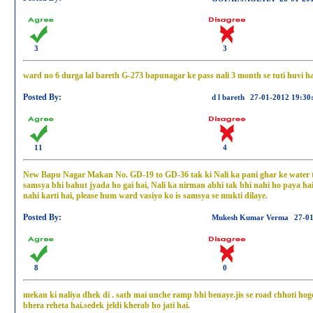
3
3
ward no 6 durga lal bareth G-273 bapunagar ke pass nali 3 month se tuti huvi ha
Posted By:
d l bareth
27-01-2012 19:30
11
4
New Bapu Nagar Makan No. GD-19 to GD-36 tak ki Nali ka pani ghar ke water tan
samsya bhi bahut jyada ho gai hai, Nali ka nirman abhi tak bhi nahi ho paya 
nahi karti hai, please hum ward vasiyo ko is samsya se mukti dilaye.
Posted By:
Mukesh Kumar Verma
27-0
8
0
mekan ki naliya dhek di . sath mai unche ramp bhi benaye.jis se road chhoti ho
bhera reheta hai.sedek jeldi kherab ho jati hai.