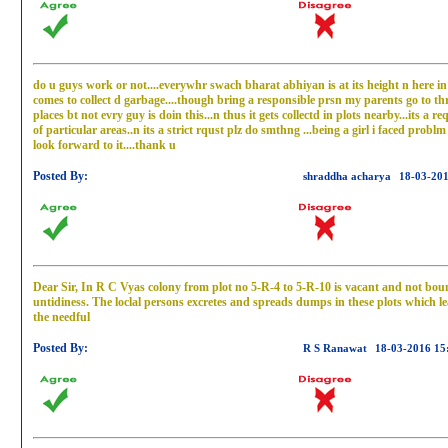
do u guys work or not....everywhr swach bharat abhiyan is at its height n here in
comes to collect d garbage....though bring a responsible prsn my parents go to th
places bt not evry guy is doin this...n thus it gets collectd in plots nearby...its a r
of particular areas..n its a strict rqust plz do smthng ...being a girl i faced problm
look forward to it....thank u
Posted By:
shraddha acharya
18-03-201
Dear Sir, In R C Vyas colony from plot no 5-R-4 to 5-R-10 is vacant and not bou
untidiness. The loclal persons excretes and spreads dumps in these plots which le
the needful
Posted By:
R S Ranawat
18-03-2016 15