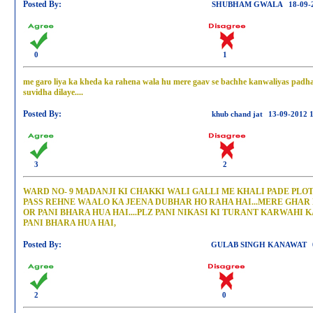
Posted By:
SHUBHAM GWALA
18-09-
0
1
me garo liya ka kheda ka rahena wala hu mere gaav se bachhe kanwaliyas padhai k
suvidha dilaye....
Posted By:
khub chand jat
13-09-2012 
3
2
WARD NO- 9 MADANJI KI CHAKKI WALI GALLI ME KHALI PADE PLOT
PASS REHNE WAALO KA JEENA DUBHAR HO RAHA HAI...MERE GHAR 
OR PANI BHARA HUA HAI....PLZ PANI NIKASI KI TURANT KARWAHI 
PANI BHARA HUA HAI,
Posted By:
GULAB SINGH KANAWAT
2
0