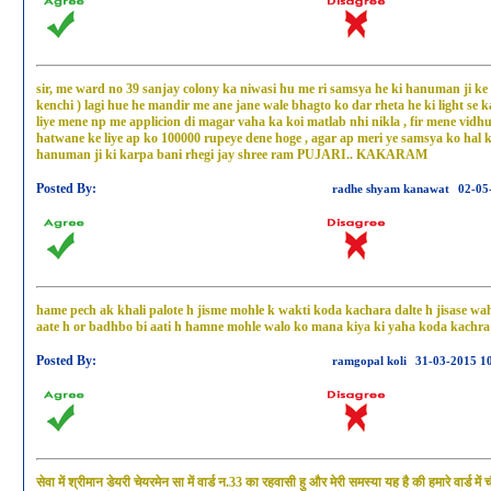
sir, me ward no 39 sanjay colony ka niwasi hu me ri samsya he ki hanuman ji ke m
kenchi ) lagi hue he mandir me ane jane wale bhagto ko dar rheta he ki light se 
liye mene np me applicion di magar vaha ka koi matlab nhi nikla , fir mene vidhu
hatwane ke liye ap ko 100000 rupeye dene hoge , agar ap meri ye samsya ko hal k
hanuman ji ki karpa bani rhegi jay shree ram PUJARI.. KAKARAM
Posted By:
radhe shyam kanawat
02-05
hame pech ak khali palote h jisme mohle k wakti koda kachara dalte h jisase wah
aate h or badhbo bi aati h hamne mohle walo ko mana kiya ki yaha koda kachra 
Posted By:
ramgopal koli
31-03-2015 1
सेवा में श्रीमान डेयरी चेयरमेन सा में वार्ड न.33 का रहवासी हु और मेरी समस्या यह है की हमारे वार्ड मे