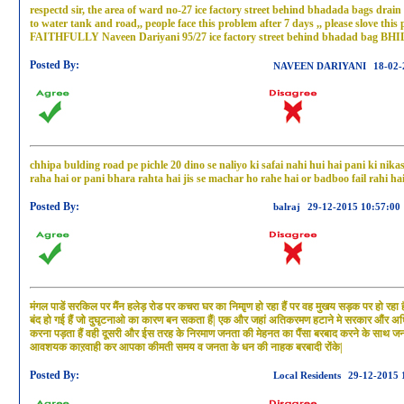
respectd sir, the area of ward no-27 ice factory street behind bhadada bags drain
to water tank and road,, people face this problem after 7 days ,, please slov
FAITHFULLY Naveen Dariyani 95/27 ice factory street behind bhadad bag 
Posted By:
NAVEEN DARIYANI
18-02-
chhipa bulding road pe pichle 20 dino se naliyo ki safai nahi hui hai pani ki nika
raha hai or pani bhara rahta hai jis se machar ho rahe hai or badboo fail rahi ha
Posted By:
balraj
29-12-2015 10:57:00
मंगल पाडें सरकिल पर मैंन हलेड़ रोड पर कचरा घर का निमाृण हो रहा हैं पर वह मुखय सड़क पर हो
बंद हो गई हैं जो दुघृटनाओ का कारण बन सकता हैं| एक और जहां अतिकरमण हटाने मे सरकार औंर
करना पड़ता हैं वही दूसरी और ईस तरह के निरमाण जनता की मेहनत का पैंसा बरबाद करने के साथ जन 
आवशयक काऱवाही कर आपका कीमती समय व जनता के धन की नाहक बरबादी रोंके|
Posted By:
Local Residents
29-12-2015 