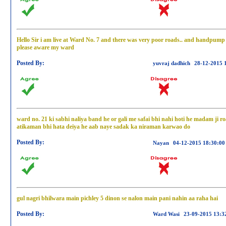
Hello Sir i am live at Ward No. 7 and there was very poor roads.. and handpump 
please aware my ward
Posted By:
yuvraj dadhich
28-12-2015 
ward no. 21 ki sabhi naliya band he or gali me safai bhi nahi hoti he madam ji ro
atikaman bhi hata deiya he aab naye sadak ka niraman karwao do
Posted By:
Nayan
04-12-2015 18:30:00
gul nagri bhilwara main pichley 5 dinon se nalon main pani nahin aa raha hai
Posted By:
Ward Wasi
23-09-2015 13:3