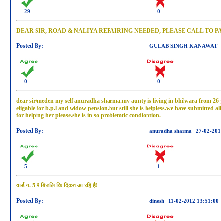
29
0
DEAR SIR, ROAD & NALIYA REPAIRING NEEDED, PLEASE CALL TO P
Posted By:
GULAB SINGH KANAWAT
0
0
dear sir/meden my self anuradha sharma.my aunty is living in bhilwara from 26 ye
eligable for b.p.l and widow pension.but still she is helpless.we have submitted all 
for helping her please.she is in so problemtic condiontion.
Posted By:
anuradha sharma
27-02-201
5
1
वार्ड न. 5 मॆ बिजलि कि दिकत आ रहि है!
Posted By:
dinesh
11-02-2012 13:51:00