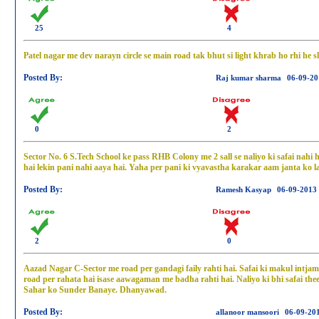
25
4
Patel nagar me dev narayn circle se main road tak bhut si light khrab ho rhi he 
Posted By:
Raj kumar sharma
06-09-20
0
2
Sector No. 6 S.Tech School ke pass RHB Colony me 2 sall se naliyo ki safai nahi ho
hai lekin pani nahi aaya hai. Yaha per pani ki vyavastha karakar aam janta ko l
Posted By:
Ramesh Kasyap
06-09-2013
2
0
Aazad Nagar C-Sector me road per gandagi faily rahti hai. Safai ki makul intja
road per rahata hai isase aawagaman me badha rahti hai. Naliyo ki bhi safai the
Sahar ko Sunder Banaye. Dhanyawad.
Posted By:
allanoor mansoori
06-09-20