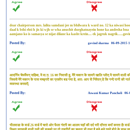
dear chairperson mrs. lalita samdani jee m bhilwara k ward no. 12 ka niwasi ho
daal k bthi rhti h jis ki wjh se wha anuchit durghatnayein hone ka andesha bna rh
aamjano ko is samasya se nijat dilane ka kasht krein.... ek jagruk nagrik......govind
Posted By:
govind sharma
06-09-2015 
आदर्निय चॆयर्मॆयन् सहिबा, मॆ वा.ऩ. 16 का निवासी हु, मॆरॆ मकान कॆ सामनॆ खालि प्लॊत् मॆ सामनॆ वाली
जिससॆ मॆरॆ मकान कॆ पास मच्छ्ररॊ का प्रकॊप बड गया हॆ, अत: आप सॆ निवॆदन् हॆ कि गन्दॆ पानी कॊ न
व्यवस्था करवाऎ,
Posted By:
Aswani Kumar Pancholi
06-
भीलवाडा के वार्ड 26 वार्ड में चारो ओर फैला गंदगी का आलम यहॉ की दर्द भरी दॉस्ता बयॉ करता हैा वा
स्थित सगसजी वाली गली की सडको पर तो राहगीरों का चलना भी दुभर है बडे-बडे गढढे होने के स