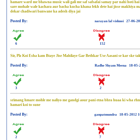
hamare ward me bhawna music wali gali me saf safsafai samay par nahi hoti hai
sare mohale wale kachara aur bacha kucha khana fekh dete hai jisse makhiya ma
dekar chadiwari banwane ka adesh diya jai
Posted By:
narayan lal vishnoi
27-06-20
6
152
Sir, Plz Koi Esha kam Btaye Jise Mahilaye Gar Bethkar Use Aasani se kar ske tak
Posted By:
Radhe Shyam Meena
18-05-
3
2
srimang hmare mohle me naliyo me gandgi aour pani etna bhra huaa ki wha rhna
hamari koi to sune
Posted By:
ganpatmundra
18-05-2012 1
2
7