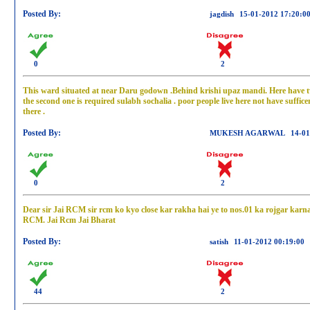
Posted By:
jagdish
15-01-2012 17:20:0
0
2
This ward situated at near Daru godown .Behind krishi upaz mandi. Here have
the second one is required sulabh sochalia . poor people live here not have suffice
there .
Posted By:
MUKESH AGARWAL
14-01
0
2
Dear sir Jai RCM sir rcm ko kyo close kar rakha hai ye to nos.01 ka rojgar karn
RCM. Jai Rcm Jai Bharat
Posted By:
satish
11-01-2012 00:19:00
44
2