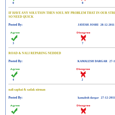
0
0
IF HAVE ANY SOLUTION THEN SOUL MY PROBLEM THAT IN OUR ST
SO NEED QUICK
Posted By:
JAYESH JOSHI
28-12-2011
3
7
ROAD & NALI REPARING NEDDED
Posted By:
KAMALESH DARGAR
27-1
4
2
nali saphai & sadak nirman
Posted By:
kamalesh dargar
27-12-2011