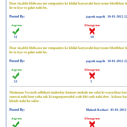
Dear sir,abhi bhilwara me companiyo ke khilaf karyavahi huyi usme bhedbhav 
he to kya vo galat nahi he,
Posted By:
jagruk nagrik
10-01-2012 2
51
19
Dear sir,abhi bhilwara me companiyo ke khilaf karyavahi huyi usme bhedbhav 
he to kya vo galat nahi he,
Posted By:
jagruk nagrik
10-01-2012 2
53
5
Shrimaan Swsasth adhikari mahoday hamare mohale me safai ki wayasthaa barab
sunwai nahi hote yaha tak ki nagarparesahd wale bhi sath nahi dete . kchara b
khade nahi ho sakte .
Posted By:
Mukesh Kothari
05-01-2012