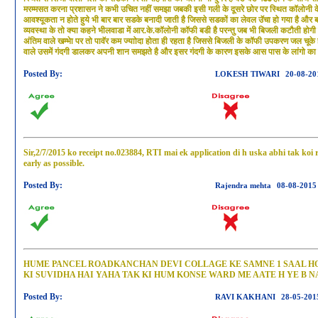
मरम्मसत करना प्रशासन ने कभी उचित नहीं समझा जबकी इसी गली के दूसरे छोर पर स्थित कॉलोनी के हि
आवश्यूकता न होते हुये भी बार बार सडके बनादी जाती है जिससे सडकों का लेवल उॅचा हो गया है और बरस
व्यवस्था के तो क्या कहने भीलवाडा में आर.के.कॉलोनी कॉफी बडी है परन्तु जब भी बिजली कटौती होग
अंतिम वाले खम्भेा पर तो पावॅर कम ज्याोदा होता ही रहता है जिससे बिजली के कॉफी उपकरण जल चूके है
वाले उसमें गंदगी डालकर अपनी शान समझते है और इसर गंदगी के कारण इसके आस पास के लांगो का यह
Posted By:
LOKESH TIWARI
20-08-20
Sir,2/7/2015 ko receipt no.023884, RTI mai ek application di h uska abhi tak koi r
early as possible.
Posted By:
Rajendra mehta
08-08-2015
HUME PANCEL ROADKANCHAN DEVI COLLAGE KE SAMNE 1 SAAL HO G
KI SUVIDHA HAI YAHA TAK KI HUM KONSE WARD ME AATE H YE B
Posted By:
RAVI KAKHANI
28-05-201