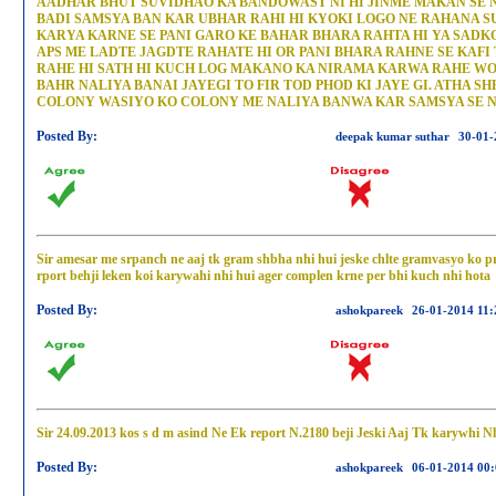
AADHAR BHUT SUVIDHAO KA BANDOWAST NI HI JINME MAKAN SE N
BADI SAMSYA BAN KAR UBHAR RAHI HI KYOKI LOGO NE RAHANA SU
KARYA KARNE SE PANI GARO KE BAHAR BHARA RAHTA HI YA SADKO 
APS ME LADTE JAGDTE RAHATE HI OR PANI BHARA RAHNE SE KAFI
RAHE HI SATH HI KUCH LOG MAKANO KA NIRAMA KARWA RAHE WO 
BAHR NALIYA BANAI JAYEGI TO FIR TOD PHOD KI JAYE GI. ATHA S
COLONY WASIYO KO COLONY ME NALIYA BANWA KAR SAMSYA SE NI
Posted By:
deepak kumar suthar
30-01-
Sir amesar me srpanch ne aaj tk gram shbha nhi hui jeske chlte gramvasyo ko pr
rport behji leken koi karywahi nhi hui ager complen krne per bhi kuch nhi hota
Posted By:
ashokpareek
26-01-2014 11:
Sir 24.09.2013 kos s d m asind Ne Ek report N.2180 beji Jeski Aaj Tk karywhi 
Posted By:
ashokpareek
06-01-2014 00: