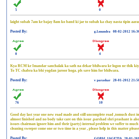
5
0
laight subah 7am ke bajay 8am ko band ki jae to subah ka chay nasta tipin aara
Posted By:
g.l.mundra
08-02-2012 16:3
0
4
Kya RCM ke Imandar sanchalak ka sath na dekar bhilwara ke logon ne thik kiya
To TC chabra ka bhi yogdan jaroor hoga. pls save him for bhilwara.
Posted By:
v parashar
28-01-2012 21:5
76
10
Good day last year one new road made and still uncomplete road ,tomuch dust in
almost finished and no body take care on this issue .parshad shri prashant is also 
issues chairman ignore him and their (party) internal problem we suffer to much ,
cleaning sweeper come one or two time in a year , please help in this matter please
Posted By:
GOPAL JAGETIA
28-01-20