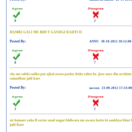
8
2
HAMRI GALI ME BHUT GANDGI RAHTI H
Posted By:
ANNU
30-10-2012 18:12:00
8
7
city me sabhi sadko par ajkal avara pashu dethe rahte he. jisse aaye din acciden
samadhan jald kare
Posted By:
naveen
23-09-2012 17:33:00
2
1
sir hamare yaha B sector azad nagar bhilwara me awara kutto ki sankhya bhut h
jald Kare