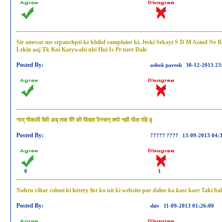
Sir amesar me srpanchpti ke khilaf camplaint ki. Jeski Sekayt S D M Asind Ne Re
Lekin aaj Tk Koi Karywahi nhi Hui Is Pr nzer Dale
Posted By:
ashok pareek
30-12-2013 23
नाम् गॊकली दॆवी अब् तक मॆरॆ कॊ विदवा पॆनसन् क्यो नही मील रहि ह्
Posted By:
????? ????
13-09-2013 04:
0
1
Nahru vihar coloni ki lottery list ko uit ki website par dalne ka kast kare Taki 
Posted By:
shiv
11-09-2013 01:26:00