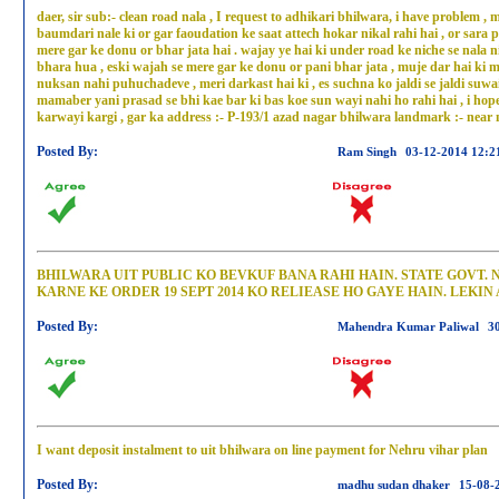
daer, sir sub:- clean road nala , I request to adhikari bhilwara, i have problem , 
baumdari nale ki or gar faoudation ke saat attech hokar nikal rahi hai , or sara 
mere gar ke donu or bhar jata hai . wajay ye hai ki under road ke niche se nala ni
bhara hua , eski wajah se mere gar ke donu or pani bhar jata , muje dar hai ki m
nuksan nahi puhuchadeve , meri darkast hai ki , es suchna ko jaldi se jaldi suw
mamaber yani prasad se bhi kae bar ki bas koe sun wayi nahi ho rahi hai , i hop
karwayi kargi , gar ka address :- P-193/1 azad nagar bhilwara landmark :- nea
Posted By:
Ram Singh
03-12-2014 12:2
BHILWARA UIT PUBLIC KO BEVKUF BANA RAHI HAIN. STATE GOVT.
KARNE KE ORDER 19 SEPT 2014 KO RELIEASE HO GAYE HAIN. LEKIN 
Posted By:
Mahendra Kumar Paliwal
3
I want deposit instalment to uit bhilwara on line payment for Nehru vihar plan
Posted By:
madhu sudan dhaker
15-08-