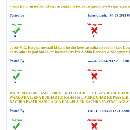
i want job in an textile mill very urgent.i m a textile designer.i have 6 years expe
Posted By:
humera pasha
04-05-2012 0
0
1
pl. Sir M.G. Hospital me staff ki kami ko dur kere vayvstha me sudhhr kere Doc
bhery other ke pad bhi ki kmi ko door kere Eye & Skin Doctoors & Sonographi k
Posted By:
suresh
23-04-2012 23:57:00
5
0
WARD NO- 10 ME B-SECTOR ME KHALI PADE PLOT GANDGI SE BHARE
WAALO KA JEENA DUBHAR HO RAHA HAI...MERE GHAR KE PASS BHI 
KACHRA PAATR NAHI LAAGA HAI....PLZ EK KACHRA PAATRA LAGVA
Posted By:
LALIT
07-04-2012 21:02:00