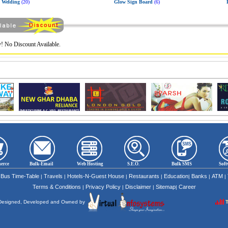
Welding
(20)
Glow Sign Board
(6)
! No Discount Available.
erce
Bulk-Email
Web Hosting
S.E.O.
Bulk SMS
Soft
Bus Time-Table
Travels
Hotels-N-Guest House
Restaurants
Education
Banks
ATM
|
|
|
|
|
|
|
|
Terms & Conditions
Privacy Policy
Disclaimer
Sitemap
Career
|
|
|
|
e Designed, Developed and Owned by
T