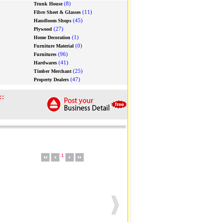
(8)
Trunk House
(11)
Fibre Sheet & Glasses
(45)
Handloom Shops
(27)
Plywood
(1)
Home Decoration
(0)
Furniture Material
(96)
Furnitures
(41)
Hardwares
(25)
Timber Merchant
(47)
Property Dealers
::
1