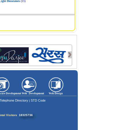
Light Decorators
(15)
ware Development
Web Development
Web Design
Telephone Directory
STD Code
|
otal Visitors
18325736