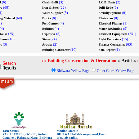
(6)
(3)
(2)
l
Chali -Balli
J.C.B. Parts
(68)
(22)
(0)
ry
Iron & Steel
Drill Rode
4)
(5)
(0)
Water Supplier
Security Systems
(60)
(8)
(0)
ng Material
Bricks
Electrician
)
(4)
(1)
Pest Control
Electrical Fittings
(4)
(4)
(9)
Builders
Motor Rewinding
(25)
(5)
(251)
House
Explosive
Electrical Equipment
(16)
(24)
(15)
House
Stone
Light Decorators
(3)
(2)
(63)
rs
Articles
Finance Companies
(10)
(1)
Building Contractor
Sofa Repair
:::
Building Construction & Decoration
::
Articles
:
Bhilwara Yellow Page
Other Cities Yellow Page
Yash Stones
Madina Marble
YASH STONES,G-9 /10 , Arihant
BHILWARA
-Tilak nagar road,Front
Complex , Rajendra Marg, Bhilwara -
of gulab vatika,