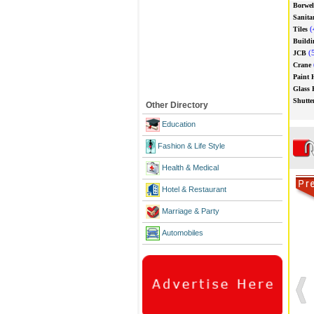
Borwel
Sanita
(
Tiles
Buildi
(5
JCB
Crane
Paint 
Glass 
Shutte
Other Directory
Education
Fashion & Life Style
Health & Medical
Hotel & Restaurant
Marriage & Party
Automobiles