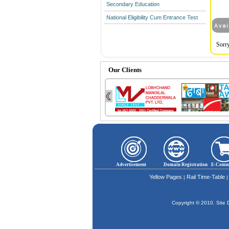
Secondary Education
National Eligibility Cum Entrance Test
Sorry
Our Clients
Advertisement
Domain Registration
E-Comm
Yellow Pages
Rail Time-Table
|
Copyright © 2010. Sit