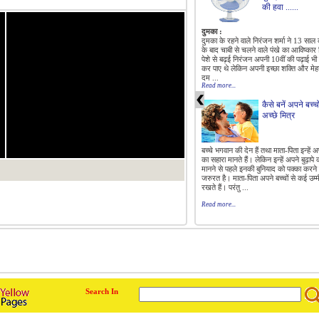
की हवा ......
दुमका :
दुमका के रहने वाले निरंजन शर्मा ने 13 साल
के बाद चाबी से चलने वाले पंखे का आविष्कार 
पेशे से बढ़ई निरंजन अपनी 10वीं की पढ़ाई भी प
कर पाए थे लेकिन अपनी इच्छा शक्ति और मे
दम ...
Read more...
कैसे बनें अपने बच्चो
अच्छे मित्र
बच्चे भगवान की देन हैं तथा माता-पिता इन्हें अपन
का सहारा मानते हैं। लेकिन इन्हें अपने बुढ़ापे
मानने से पहले इनकी बुनियाद को पक्का करने
जरुरत है। माता-पिता अपने बच्चों से कई उम्मी
1/0
रखते हैं। परंतु ...
Read more...
Search In