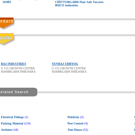
311001
CHITTORGARH
-Near Sale Tax,new
RIICO industries
RAJ INDUSTRIES
YUVRAJ UDHYOG
G 115 GROWTH CENTRE
G 115 GROWTH CENTRE
HAMIRGARH BHILWARA
HAMIRGARH BHILWARA
Electrical Fittings
(1)
Publicity
(3)
Packing Material
(124)
Pest Control
(4)
Architect
(18)
Tent House
(55)