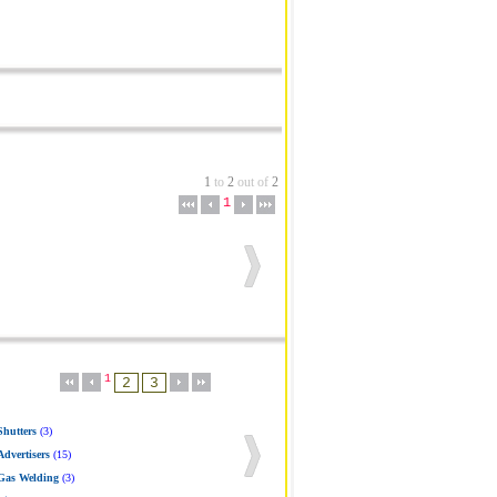
1
to
2
out of
2
1
1
Shutters
(3)
Advertisers
(15)
Gas Welding
(3)