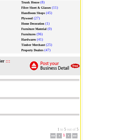
(8)
Trunk House
(11)
Fibre Sheet & Glasses
(45)
Handloom Shops
(27)
Plywood
(1)
Home Decoration
(0)
Furniture Material
(96)
Furnitures
(41)
Hardwares
(25)
Timber Merchant
(47)
Property Dealers
ier
:::
1
to
5
out of
5
1