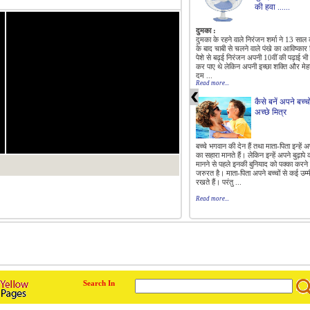
की हवा ......
दुमका :
दुमका के रहने वाले निरंजन शर्मा ने 13 साल
के बाद चाबी से चलने वाले पंखे का आविष्कार 
पेशे से बढ़ई निरंजन अपनी 10वीं की पढ़ाई भी प
कर पाए थे लेकिन अपनी इच्छा शक्ति और मे
दम ...
Read more...
कैसे बनें अपने बच्चो
अच्छे मित्र
बच्चे भगवान की देन हैं तथा माता-पिता इन्हें अपन
का सहारा मानते हैं। लेकिन इन्हें अपने बुढ़ापे
मानने से पहले इनकी बुनियाद को पक्का करने
जरुरत है। माता-पिता अपने बच्चों से कई उम्मी
1/0
रखते हैं। परंतु ...
Read more...
Search In