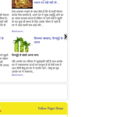
स्थान पर रखें नहीं तो…
ऐसा अकसर मनुष्य के साथ होता है कि वो कड़ी मेहनत
ऐतिहासिक दृष्टि से, फेंग शुई का उपयोग मांगलिक रूप
 की मेहनत
करके पैसा कमाता है, अपने घर में सुख-समृद्धि लाने का
में अक्सर आत्मिक महत्व वाले भवनों जैसे मक़बरों के
किया है।
हर संभव प्रयास करता है लेकिन ना जाने क्यों वे खुशी
साथ-साथ निवास-स्थानों तथा दूसरी संरचनाओं को
ूरी नहीं
के पल कुछ ही समय के लिए उसके जीवन में रहते हैं.
बनाने के लिए भी व्यापक रूप से किया जाता था। यदि
हनत के
घर में आई लक्ष्मी कब आई और ...
आप सोच रहें हैं कि अपने घर को ...
Read more...
Read more...
ं के
किस्मत चमकाए, फेंगशुई के
वास्तु के हिसाब से घर में
उपाय
कौन सा रंग करवाएं?
े बुढ़ापे
फेंगशुई से संवारें अपना भाग्य
रंगो का हमारे जीवन में बहुत महत्व होता है इसलिये ज
 का सहारा
यदि आपके घर-परिवार में खुशहाली नहीं है तथा आपके
भी घर में रंग पुतवाएं तो हमेशा ही सोच समझ कर पुतवा
 की
घर में नकारात्मक ऊर्जा का प्रभुत्व है तो ऐसी दशा में
क्योंकि इसे बार बार बदलना आसान नहीं होता। अगर
दें लागाए
आप चीनी बेम्बू का घर में प्रयोग करें। बेम्बू का वृक्ष
घर में रंग पुतवा रहे हैं तो कोशिश यही होनी चाहिये कि
आपके घर में सकारात्...
रंग वास्तु के हिसा...
Read more...
Read more...
Yellow Pages Home