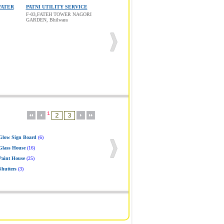
WATER
PATNI UTILITY SERVICE
F-03,FATEH TOWER NAGORI
GARDEN, Bhilwara
1
Glow Sign Board
(6)
Glass House
(16)
Paint House
(25)
Shutters
(3)