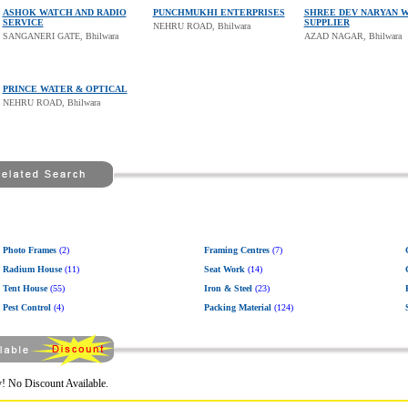
ASHOK WATCH AND RADIO
PUNCHMUKHI ENTERPRISES
SHREE DEV NARYAN 
SERVICE
SUPPLIER
NEHRU ROAD, Bhilwara
SANGANERI GATE, Bhilwara
AZAD NAGAR, Bhilwara
PRINCE WATER & OPTICAL
NEHRU ROAD, Bhilwara
Photo Frames
(2)
Framing Centres
(7)
Radium House
(11)
Seat Work
(14)
Tent House
(55)
Iron & Steel
(23)
Pest Control
(4)
Packing Material
(124)
! No Discount Available.