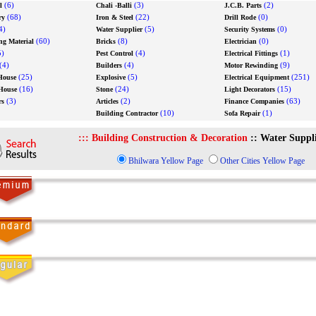
(6)
(3)
(2)
l
Chali -Balli
J.C.B. Parts
(68)
(22)
(0)
ry
Iron & Steel
Drill Rode
4)
(5)
(0)
Water Supplier
Security Systems
(60)
(8)
(0)
ng Material
Bricks
Electrician
)
(4)
(1)
Pest Control
Electrical Fittings
(4)
(4)
(9)
Builders
Motor Rewinding
(25)
(5)
(251)
House
Explosive
Electrical Equipment
(16)
(24)
(15)
House
Stone
Light Decorators
(3)
(2)
(63)
rs
Articles
Finance Companies
(10)
(1)
Building Contractor
Sofa Repair
:::
Building Construction & Decoration
::
Water Suppl
Bhilwara Yellow Page
Other Cities Yellow Page