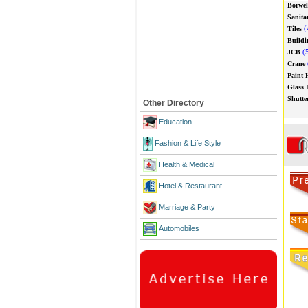
Borwel
Sanita
(
Tiles
Buildi
(5
JCB
Crane
Paint 
Glass 
Shutte
Other Directory
Education
Fashion & Life Style
Health & Medical
Hotel & Restaurant
Marriage & Party
Automobiles